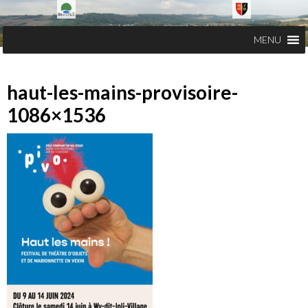
MENU
haut-les-mains-provisoire-
1086×1536